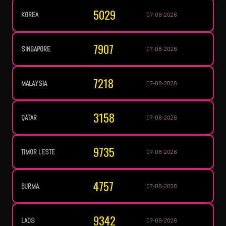
5029
KOREA
07-08-2026
7907
SINGAPORE
07-08-2026
7218
MALAYSIA
07-08-2026
3158
QATAR
07-08-2026
9735
TIMOR LESTE
07-08-2026
4757
BURMA
07-08-2026
9342
LAOS
07-08-2026