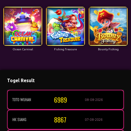
Ocean Carnival
Fishing Treasure
Bounty Fishing
Togel Result
6989
TOTO WUHAN
08-08-2026
8867
HK SIANG
07-08-2026