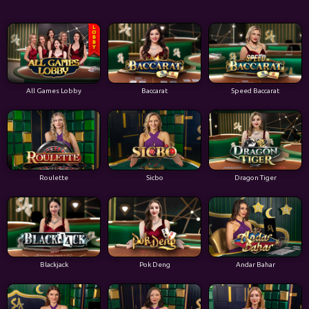
All Games Lobby
Baccarat
Speed Baccarat
Roulette
Sicbo
Dragon Tiger
Blackjack
Pok Deng
Andar Bahar