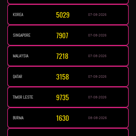
5029
KOREA
07-08-2026
7907
SINGAPORE
07-08-2026
7218
MALAYSIA
07-08-2026
3158
QATAR
07-08-2026
9735
TIMOR LESTE
07-08-2026
1630
BURMA
08-08-2026