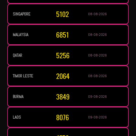
5102
SINGAPORE
08-08-2026
6851
MALAYSIA
08-08-2026
5256
QATAR
08-08-2026
2064
TIMOR LESTE
08-08-2026
3849
BURMA
09-08-2026
8076
LAOS
09-08-2026