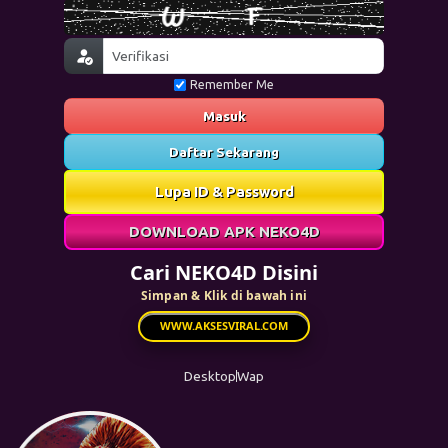
Remember Me
Masuk
Daftar Sekarang
Lupa ID & Password
DOWNLOAD APK NEKO4D
Cari NEKO4D Disini
Simpan & Klik di bawah ini
WWW.AKSESVIRAL.COM
Desktop
Wap