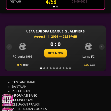
4758
VIETNAM
08-08-2026
UEFA EUROPA LEAGUE QUALIFIERS
August 11, 2026 — 22:59 WIB
0 : 0
Previous
Next
BET NOW
FC Iberia 1999
Larne FC
0.75
0.89
-0.75
0.93
TENTANG KAMI
BANTUAN
PERATURAN
INFORMASI BANK
HUBUNGI KAMI
KEBIJAKAN PRIVASI
PERSETUJUAN COOKIES