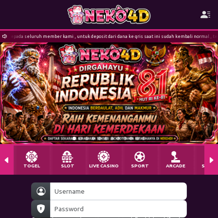
PENARIKAN BERHASIL
epada seluruh member kami , untuk deposit dari dana ke qris saat ini sudah kembali normal , terim
ga****5 Telah Melakukan WD Sebesar IDR
5.500.000
TOGEL
SLOT
LIVE CASINO
SPORT
ARCADE
SABU