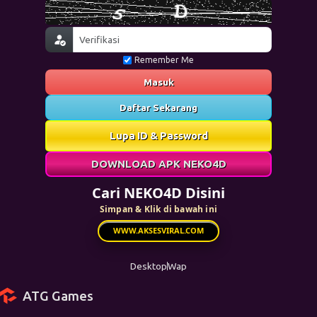
Remember Me
Masuk
Daftar Sekarang
Lupa ID & Password
DOWNLOAD APK NEKO4D
Cari NEKO4D Disini
Simpan & Klik di bawah ini
WWW.AKSESVIRAL.COM
Desktop
Wap
ATG Games