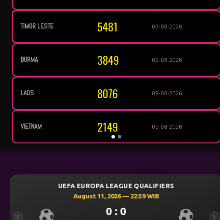
5481
TIMOR LESTE
09-08-2026
3849
BURMA
09-08-2026
8076
LAOS
09-08-2026
2149
VIETNAM
09-08-2026
UROPA LEAGUE QUALIFIERS
st 11, 2026 — 22:59 WIB
August
0 : 0
Previous
Ne