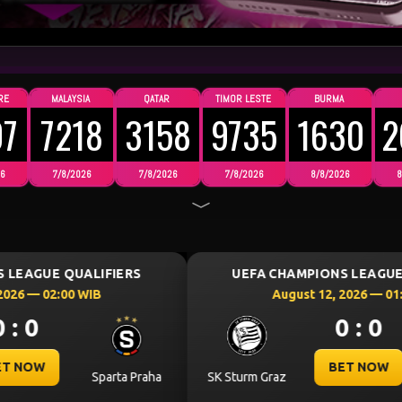
m FREESPIN MURNI tidak berlaku untuk BUYSPIN.
 1.000.000 dapat bonus murni freespin Rp 150.000, maka yang akan masuk ke ID
APAPUN MAKA HADIAH SCATTER LANGSUNG DI BATALKAN .
berlaku.
DALAH MUTLAK!!
 Rp. 15,000, Segera Undang Teman Anda untuk bermain
ri dan di reset setiap JAM 00.01 dini hari .
ni 15%
nyelesaikan freespin dan di screenshot, jika dimainkan lagi baru claim maka bon
000 x 15% = Rp 150.000
adiah :
aim via
Telegram
atau
Livechat
atau
Whatsapp Official
Refferal Sendiri.
 10%
ORE
MALAYSIA
QATAR
TIMOR LESTE
BURMA
Group Facebook (SITUS TERPERCAYA NEKO4D)
KLIK DISINI.
, DENGAN HASTAG
nda adalah Rp 15.000, setelah teman anda melakukan Deposit Minimal Rp 100.0
07
7218
3158
9735
1630
2
- Buy Freespin Rp 100.000 = Rp 900.000 x 10% = Rp 90.000
claim dengan event freespin murniya)
, Bisa Claim Ke Via
Telegram
atau
Livechat
atau
Whatsapp Official
klaim
""AJAK TEMAN""
adalah 1 hari (1x24 jam) setelah teman anda daftar dan
berubah sewaktu- waktu, tanpa ada pemberitahuan terlebih dahulu. Keputusan
n, maka bonus dianggap hangus.
26
7/8/2026
7/8/2026
7/8/2026
8/8/2026
8
rlaku untuk downline yang baru mendaftar/member baru dari tanggal 11 Juni 20
ecurangan hanya untuk mengambil BONUS / kesamaan DATA maka tidak akan m
BOOK.
O4D mutlak tidak dapat di ganggu gugat oleh pihak mana pun.
ELUAR WIN LOSE DARI PROVIDER.
APAPUN MAKA HADIAH SCATTER LANGSUNG DI BATALKAN .
DALAH MUTLAK!!
IONS LEAGUE QUALIFIERS
UEFA CHAMPIONS LEAGUE QU
12, 2026 — 01:15 WIB
August 11, 2026 — 22:59 
adiah :
0 : 0
0 : 0
BET NOW
BET NOW
Un
Mjallby
Bodo Glimt