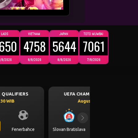
 anda adalah Rp 150.000,- .
 di NEKO4D,
us dianggap tidak SAH.
LAOS
VIETNAM
JAPAN
TOTO MUMBAI
00 dan di mainkan 1xTO.
650
4758
5644
7061
 deposit. Apabila melewati batas
 ADMIN NEKO4D Mutlak, Tidak
/8/2026
8/8/2026
8/8/2026
7/8/2026
25.
endapatkan BONUS
ALIFIERS
WIB
Next
ion Saint-
Gilloise