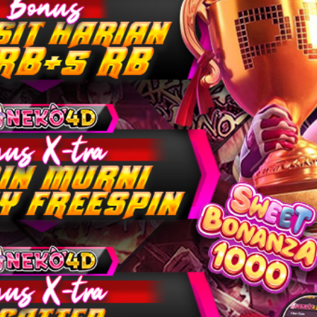
ntuk permainan slot pragmatic play , pg soft.
ketika downline bermain slot.
.
kan : 500.000 x 0.1% = 500
 yang diberikan.
aku. Bonus referral juga di berikan untuk Game Slot & lain nya.
 (TANPA TO)
0 PERAK Ketika ingin claim bonus ini.
k, tidak berlaku cicil deposit contoh 10k dan 15k.
nt deposit apapun ( tidak bisa digabung dengan bonus lainnya)
ulsa.
cuman 1 kali.
i mainkan.
O4D mutlak tidak dapat di ganggu gugat oleh pihak mana pun.
 EVENT FREESPIN MURNI 15% & BUY FREESPIN 10%
ngan atau bentuk pelanggaran maka kemenangan tidak sah.
ngan Event Scatter.
 Jenis Permainan slot yang tersedia Freespin PRAGMATIC (PP) , TIDAK BERLAKU 