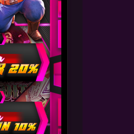
n Wheel lebih banyak.
sah.
n sampai seterusnya dalam
kan Semua Bukti Share.
alu Kirimkan Ke Admin Atau CS
 proses kan ke akun Bosku.
 Maka Pihak Neko4d Berhak
im.