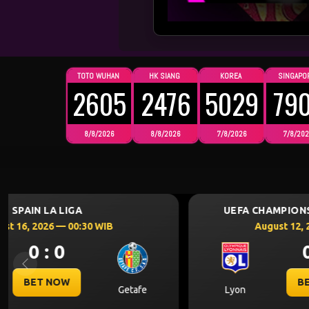
~> Scatter wajib di dapatkan dala
Contoh : Total Menang Freespin Rp
~> JIKA TERDAPAT KECURANGAN 
~> SS Scatter di replay game tidak 
~> KEPUTUSAN ADMIN NEKO4D A
BONUS AJAK TEMAN CLAIM
~> 1 USER ID Bisa claim 3x Setiap ha
Contoh Perhitungan Freespin Mur
~> Bonus wajib di claim setelah me
Menang Freespin Murni Rp. 1.000.
Berikut merupakan total Rincian H
Syarat & Ketentuan :
~> Untuk bonus event ini bisa di cl
~> Daftarkan ID Temannya dengan 
Contoh Perhitungan Buy Freespin
TOTO WUHAN
HK SIANG
KOREA
SINGAP
~> Posting Bukti Screenshot ke 
~> Bonus yang diberikan kepada a
2605
2476
5029
79
Menang Buy Freespin Rp.1.000.000 
#DOUBLEKLAIM (jika ingin double 
~> Bila Teman Sudah Mencapai TO 
#SCATTERNEKO4D
~> Batas waktu untuk melakukan 
NB : Syarat dan Ketentuan dapat 
#SCATTERPRAGMATIC
waktu klaim yang telah ditentuka
Dapat Diganggu Gugat
8/8/2026
8/8/2026
7/8/2026
7/8/20
#MUDAHCUAN
~> Bonus Ajak Teman ini hanya be
#NEKO4DGACOR
~> Apabila terindikasi adanya k
~> TAG 3 TEMAN KALIAN DI FACE
~> Syarat dan ketentuan dari NEK
~> BONUS DI BERIKAN SETELAH K
~> JIKA TERDAPAT KECURANGAN 
~> KEPUTUSAN ADMIN NEKO4D A
UEFA CHAMPIONS LEAGUE QUALIFIERS
UEFA CHAMP
August 12, 2026 — 01:30 WIB
August 
Berikut merupakan total Rincian H
0 : 0
Previous
BET NOW
SK Sturm
Slovan
Fenerbahce
Graz
Bratislava