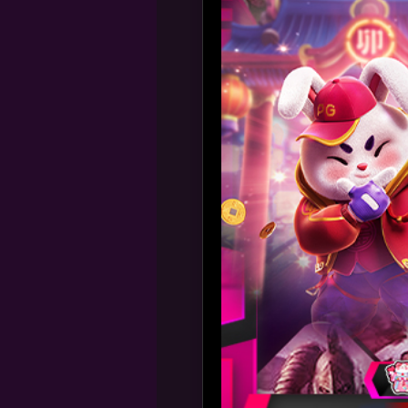
~> Semua keputusan Neko4d bersif
Syarat & Ketentuan :
~> Bonus CASHBACK Dibagikan setia
~> Jumlah Total LOSE ( KEKALAHA
~> Tidak ada minimal LOSE / TU
~> Minimal Bonus yang dibagikan a
~> Pihak NEKO4D berhak membatalk
BONUS REFERRAL 1%
Syarat & Kententuan :
~> Promo Bonus referral berlaku 
~> Bonus akan langsung di berika
~> Contoh perhitungan :
~> Downline anda memasang taruh
~> Bonus Referral yang anda dapat
~> Tidak ada batas maximum bonus
~> Syarat dan Ketentuan bonus berl
BONUS REFERRAL SLOT 
Syarat & Kententuan :