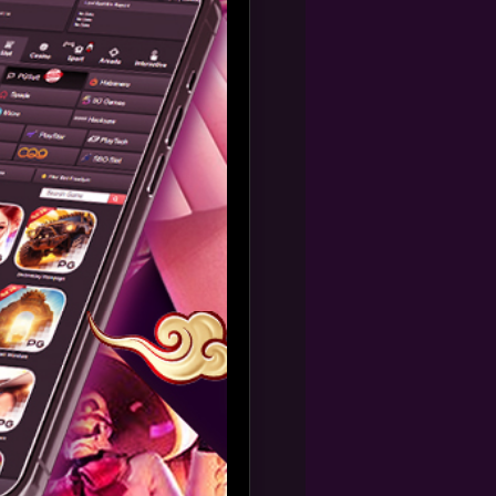
lagi lalu baru claim maka akan
 harian.
us dianggap tidak SAH.
h dianggap tidak sah.