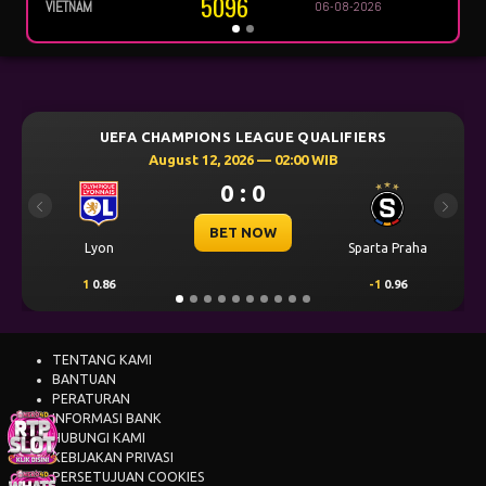
5096
VIETNAM
06-08-2026
UEFA CHAMPIONS LEAGUE QUALIFIERS
August 12, 2026 — 02:00 WIB
0 : 0
Previous
Next
BET NOW
Lyon
Sparta Praha
SK Stu
1
0.86
-1
0.96
-0.5
TENTANG KAMI
BANTUAN
PERATURAN
INFORMASI BANK
HUBUNGI KAMI
KEBIJAKAN PRIVASI
PERSETUJUAN COOKIES