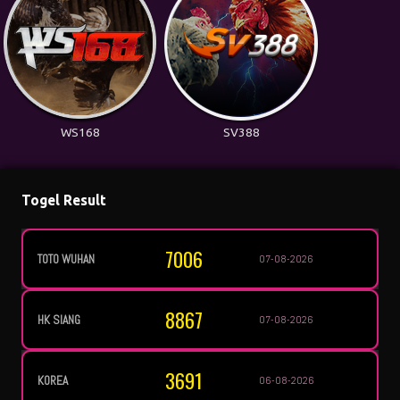
WS168
SV388
Togel Result
7006
TOTO WUHAN
07-08-2026
8867
HK SIANG
07-08-2026
3691
KOREA
06-08-2026